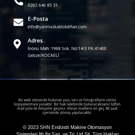

0262 646 85 31
E-Posta

info@yanmazkablokiliflari.com
Adres

İnönü Mah. 1968 Sok. No:14/3 PK.41400
Gebze/KOCAELİ
Bu web sitesinde bulunan yazı, veri ve fotoğrafların izinsiz
kopyalanması yasaktır. Bir hak talebinde bulunacaksanız lütfen
mail yolu ile iletişime geçiniz. Alınan maillere en geç 48 saat
içerisinde dönüş yapılacaktır.
© 2023 SHN Endüstri Makine Otomasyon
Sistemleri İth.İhr.San. ve Tic.Ltd.Şti. Tüm Hakları