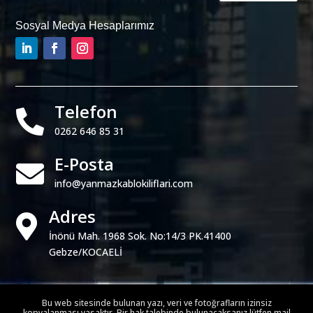
Sosyal Medya Hesaplarımız
Telefon

0262 646 85 31
E-Posta

info@yanmazkablokiliflari.com
Adres

İnönü Mah. 1968 Sok. No:14/3 PK.41400
Gebze/KOCAELİ
Bu web sitesinde bulunan yazı, veri ve fotoğrafların izinsiz
kopyalanması yasaktır. Bir hak talebinde bulunacaksanız lütfen mail