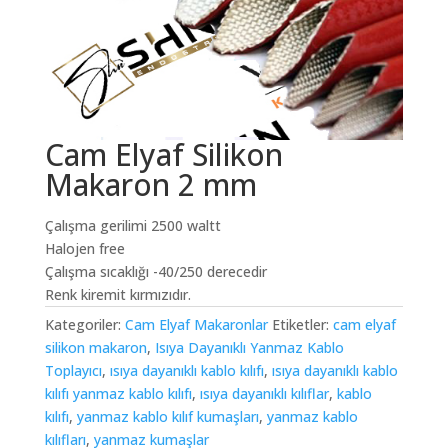
Cam Elyaf Silikon
Makaron 2 mm
Çalışma gerilimi 2500 waltt
Halojen free
Çalışma sıcaklığı -40/250 derecedir
Renk kiremit kırmızıdır.
Kategoriler:
Cam Elyaf Makaronlar
Etiketler:
cam elyaf
silikon makaron
,
Isıya Dayanıklı Yanmaz Kablo
Toplayıcı
,
ısıya dayanıklı kablo kılıfı
,
ısıya dayanıklı kablo
kılıfı yanmaz kablo kılıfı
,
ısıya dayanıklı kılıflar
,
kablo
kılıfı
,
yanmaz kablo kılıf kumaşları
,
yanmaz kablo
kılıfları
,
yanmaz kumaşlar